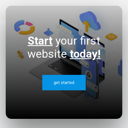
Start
your first
website
today!
get started