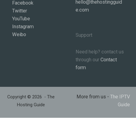
hello@thehostingguid
Facebook
e.com
Twitter
YouTube
Instagram
Weibo
Support
Need help? contact us
through our
Contact
form
More from us -
The IPTV
Copyright © 2026 - The
Guide
Hosting Guide
العربية
(
Arabisch
)
简体中文
(
Vereinfachtes Chinesisch
)